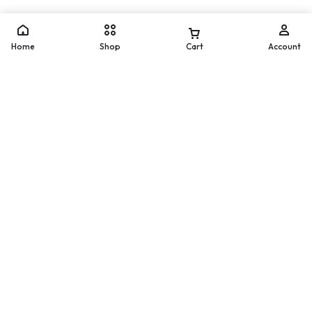
Move
WhatsApp
Home
Shop
Cart
Account
Worldwide Delivery
200 countries and regions
worldwide
Secure Payment
Pay with popular and secure
payment methods
60-day Return Policy