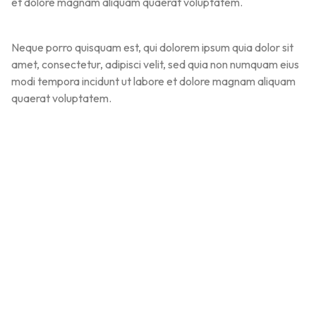
et dolore magnam aliquam quaerat voluptatem.
Neque porro quisquam est, qui dolorem ipsum quia dolor sit
🔥 LIMITED TIME OFFER
amet, consectetur, adipisci velit, sed quia non numquam eius
15%
Off Your First Booking
modi tempora incidunt ut labore et dolore magnam aliquam
Sign up today and get
15% off
your first hotel reservation.
quaerat voluptatem.
No promo code needed — discount applies automatically!
WELCOME15
COPY
PROMO CODE